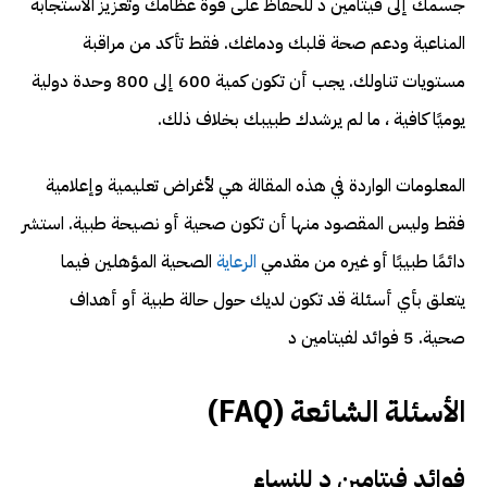
جسمك إلى فيتامين د للحفاظ على قوة عظامك وتعزيز الاستجابة
المناعية ودعم صحة قلبك ودماغك. فقط تأكد من مراقبة
مستويات تناولك. يجب أن تكون كمية 600 إلى 800 وحدة دولية
يوميًا كافية ، ما لم يرشدك طبيبك بخلاف ذلك.
المعلومات الواردة في هذه المقالة هي لأغراض تعليمية وإعلامية
فقط وليس المقصود منها أن تكون صحية أو نصيحة طبية. استشر
دائمًا طبيبًا أو غيره من مقدمي
الرعاية
الصحية المؤهلين فيما
يتعلق بأي أسئلة قد تكون لديك حول حالة طبية أو أهداف
صحية. 5 فوائد لفيتامين د
الأسئلة الشائعة (FAQ)
فوائد فيتامين د للنساء