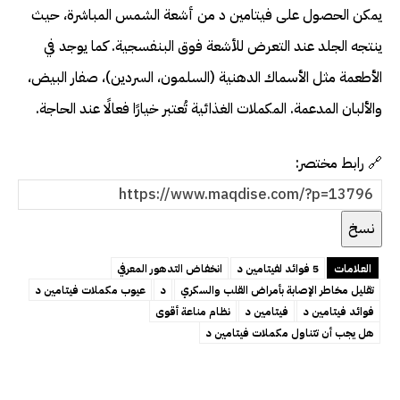
يمكن الحصول على فيتامين د من أشعة الشمس المباشرة، حيث
ينتجه الجلد عند التعرض للأشعة فوق البنفسجية. كما يوجد في
الأطعمة مثل الأسماك الدهنية (السلمون، السردين)، صفار البيض،
والألبان المدعمة. المكملات الغذائية تُعتبر خيارًا فعالًا عند الحاجة.
🔗 رابط مختصر:
نسخ
العلامات
5 فوائد لفيتامين د
انخفاض التدهور المعرفي
تقليل مخاطر الإصابة بأمراض القلب والسكري
د
عيوب مكملات فيتامين د
فوائد فيتامين د
فيتامين د
نظام مناعة أقوى
هل يجب أن تتناول مكملات فيتامين د