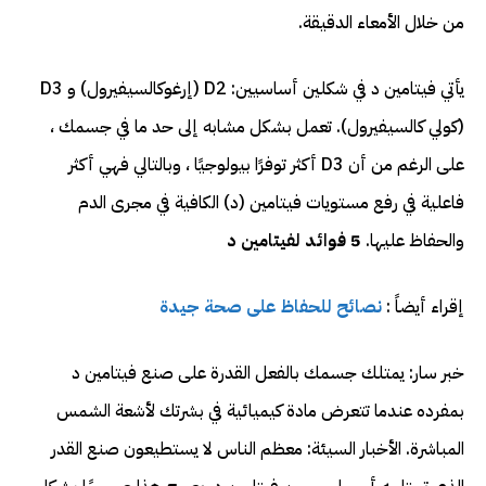
من خلال الأمعاء الدقيقة.
يأتي فيتامين د في شكلين أساسيين: D2 (إرغوكالسيفيرول) و D3
(كولي كالسيفيرول). تعمل بشكل مشابه إلى حد ما في جسمك ،
على الرغم من أن D3 أكثر توفرًا بيولوجيًا ، وبالتالي فهي أكثر
فاعلية في رفع مستويات فيتامين (د) الكافية في مجرى الدم
والحفاظ عليها.
5 فوائد لفيتامين د
إقراء أيضاً :
نصائح للحفاظ على صحة جيدة
خبر سار: يمتلك جسمك بالفعل القدرة على صنع فيتامين د
بمفرده عندما تتعرض مادة كيميائية في بشرتك لأشعة الشمس
المباشرة. الأخبار السيئة: معظم الناس لا يستطيعون صنع القدر