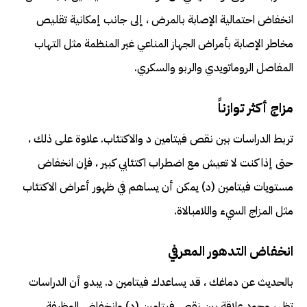
انخفاض احتمالية الإصابة بالمرض ، إلى جانب إمكانية تقليص
مخاطر الإصابة بأمراض الجهاز المناعي غير المنظمة مثل التهاب
المفاصل الروماتويدي والربو والسكري.
مزاج أكثر توازناً
تربط الدراسات بين نقص فيتامين د والاكتئاب. علاوة على ذلك ،
حتى إذا كنت لا تعيش مع اضطراب اكتئابي كبير ، فإن انخفاض
مستويات فيتامين (د) يمكن أن يساهم في ظهور أعراض الاكتئاب
مثل المزاج السيء واللامبالاة.
انخفاض التدهور المعرفي
بالحديث عن دماغك ، قد يساعدك فيتامين د. يبدو أن الدراسات
تظهر وجود علاقة بين نقص فيتامين (د) وانخفاض الوظيفة