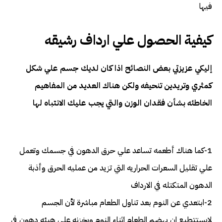
فيها
كيفية الحصول علي ارداف رشيقه
إليكي عزيزتي بعض النصائح اذا كان لديك جسم علي شكل
كمثري وتريدين تنحيفه ولكن هناك العديد من المفاهيم
الخاطئه بشأن فقدان الوزن والتي يجب عليك الانتباه لها
1-كما هناك أطعمه تساعد علي حرق الدهون في جسمك وتعمل
علي تقليل السعرات الحراريه التي تزيد من عمليه الحرق وأذبة
الدهون المتكتله في الارداف
2-ابتعدي عن النوم بعد تناول الطعام مباشرة لأن الجسم
لايستتطيع ان يهضم الطعام اثناء النوم ويخزنه علي هيئه دهون في