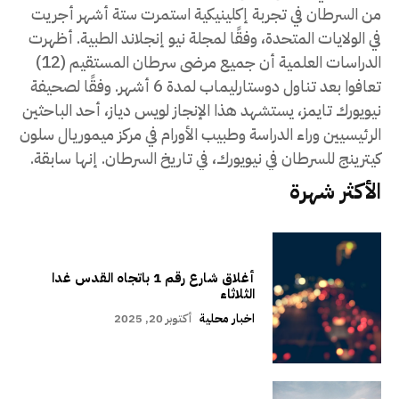
من السرطان في تجربة إكلينيكية استمرت ستة أشهر أجريت
في الولايات المتحدة، وفقًا لمجلة نيو إنجلاند الطبية. أظهرت
الدراسات العلمية أن جميع مرضى سرطان المستقيم (12)
تعافوا بعد تناول دوستارليماب لمدة 6 أشهر. وفقًا لصحيفة
نيويورك تايمز، يستشهد هذا الإنجاز لويس دياز، أحد الباحثين
الرئيسيين وراء الدراسة وطبيب الأورام في مركز ميموريال سلون
كيترينج للسرطان في نيويورك، في تاريخ السرطان. إنها سابقة.
الأكثر شهرة
أغلاق شارع رقم 1 باتجاه القدس غدا
الثلاثاء
اخبار محلية
أكتوبر 20, 2025