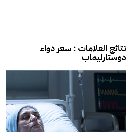
نتائج العلامات :
سعر دواء
دوستارليماب