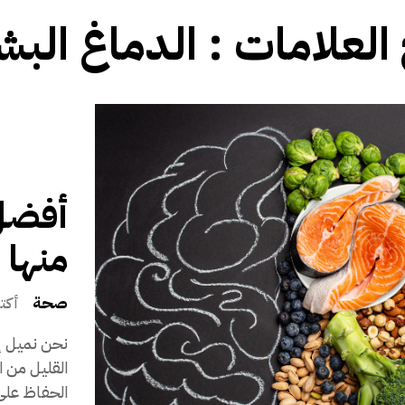
 العلامات :
الدماغ البش
منها
صحة
أكتوبر 4
نحن نميل إل
القليل من ا
الحفاظ على 