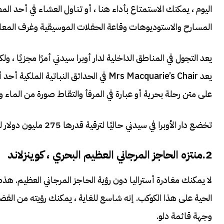
اليوم ، يمكنك الاستمتاع بأداء هنا ، أو تناول العشاء في أحد ال
المسارح والاستوديوهات وقاعة الحفلات الموسيقية وغرف المعا
يعد التجول في المناطق الداخلية لدار أوبرا سيدني أمرًا مجزيًا 
يعد Mrs Macquarie’s Chair في الحدائق ال
على متن رحلة بحرية أو عبارة في المرفأ والتقاط صورة من الماء و
تخضع دار الأوبرا في سيدني حاليًا لترقية قدرها 275 مليون دولار لمدة 10 سنوات ، لكنها ستستمر في العمل أثناء عملية الترميم.
2.منتزه الحاجز المرجاني العظيم البحري ، كوينزلاند
لا يمكنك مغادرة أستراليا دون رؤية الحاجز المرجاني العظيم. هذه
الحية على هذا الكوكب. إنه شاسع للغاية ، يمكنك رؤيته من الف
وجهة قائمة دلو.