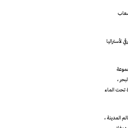
ا البيئية الهشة. وتشمل هذه أكثر من 3000 من الشعاب
 الساحل الشرقي لأستراليا
المجموعة
بقار البحر ،
ة تحت الماء
م المدينة ،
ت دوغلاس