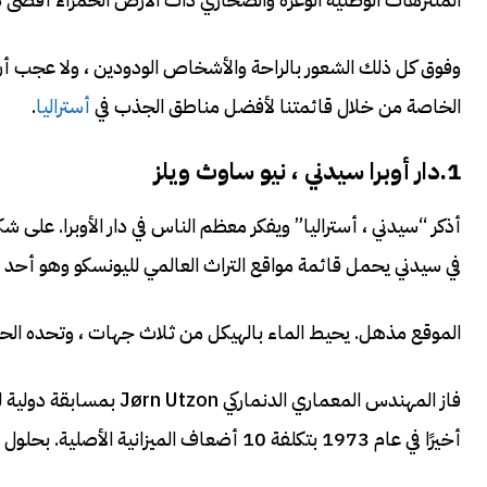
وفوق كل ذلك الشعور بالراحة والأشخاص الودودين ، ولا عجب أن أس
الخاصة من خلال قائمتنا لأفضل مناطق الجذب في
أستراليا
.
1.دار أوبرا سيدني ، نيو ساوث ويلز
في سيدني يحمل قائمة مواقع التراث العالمي لليونسكو وهو أحد الر
الموقع مذهل. يحيط الماء بالهيكل من ثلاث جهات ، وتحده الحدا
فاز المهندس المعماري ال
أخيرًا في عام 1973 بتكلفة 10 أضعاف الميزانية الأصلية. بحلول هذا الوقت ، كان أوتزون قد غادر البلاد ، ولم يعد أبدًا لرؤية خليقته الرائعة.