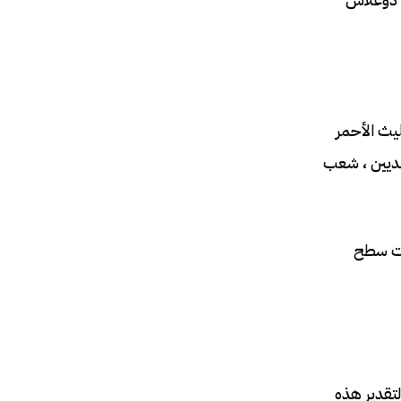
ليث الأحمر
يديين ، شعب
لته مخفية تحت سطح
تقدير هذه