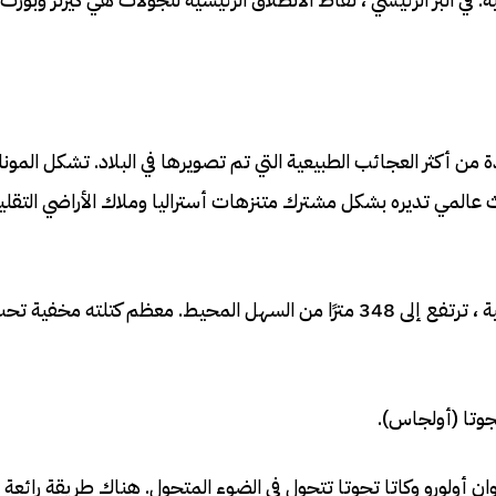
احدة من أكثر العجائب الطبيعية التي تم تصويرها في البلاد. تشكل المون
ث عالمي تديره بشكل مشترك متنزهات أستراليا وملاك الأراضي التقل
أولورو ، التي تعني “مكان غامض” بلهجة السكان الأصليين المحلية ، ترتفع إلى 348 مترًا من السهل المحيط. معظم كت
جوتا (أولجاس).
ولورو وكاتا تجوتا تتحول في الضوء المتحول. هناك طريقة رائعة ل