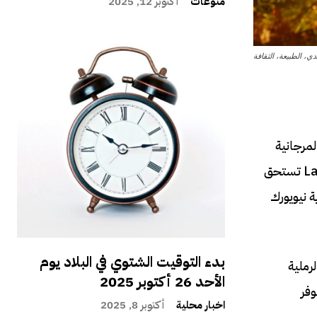
منوعات
أكتوبر 12, 2025
، الطبيعة، الثقافة
لمرجانية
والغابات المطيرة والصحاري الحمراء ، إلى مسافري الكراسي بذراعين الذين يصفون أستراليا كوجهة أحلامهم ، فإن Land Down Under تستحق
ة نيويورك
بدء التوقيت الشتوي في البلاد يوم
رملية
الأحد 26 أكتوبر 2025
وفر
اخبار محلية
أكتوبر 8, 2025