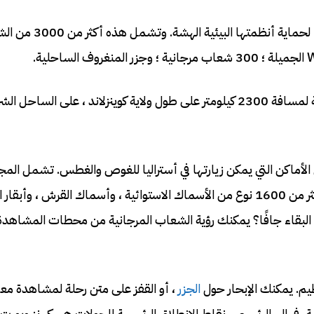
في عام 1975 ، تم إنشاء Great Barrier Reef Marine Park لحماية أنظمته
واحدة من عجائب الدنيا السبع في العالم الطبيعي ، تمتد الحديقة لمسافة 2300 كيلومتر على طول ولاية كوينزلاند ، على
ن يكون Great Barrier Reef أحد أفضل الأماكن التي يمكن زيارتها في أستراليا للغوص والغطس. تشمل 
المذهلة للحياة البحرية الشعاب المرجانية الناعمة والصلبة ، وأكثر من 1600 نوع من الأسماك الاستوائية ، وأسماك القرش ، وأ
ل البقاء جافًا؟ يمكنك رؤية الشعاب المرجانية من محطات المشاهد
ظيم. يمكنك الإبحار حول
الجزر
، أو القفز على متن رحلة لمشاهدة معال
ة. في البر الرئيسي ، نقاط الانطلاق الرئيسية للجولات هي كيرنز وبور