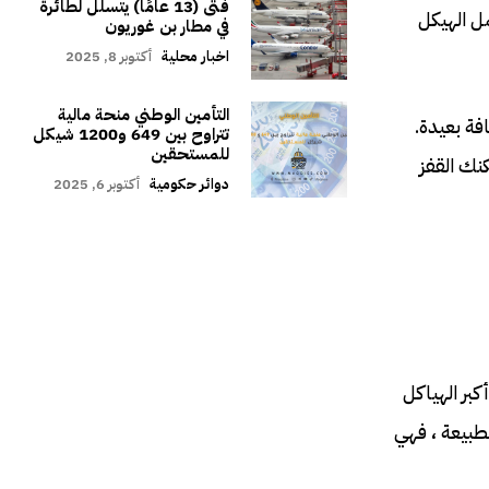
فتى (13 عامًا) يتسلل لطائرة
مل الهيكل
في مطار بن غوريون
اخبار محلية
أكتوبر 8, 2025
التأمين الوطني منحة مالية
فة بعيدة.
تتراوح بين 649 و1200 شيكل
للمستحقين
يمكنك القفز
دوائر حكومية
أكتوبر 6, 2025
كبر الهياكل
طبيعة ، فهي