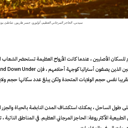
سيدني، الحاجز المرجاني العظيم، أولورو، جسر هاربور، شاطئ بوندي
 للسكان الأصليين ، عندما كانت الأرواح العظيمة تستحضر الشعاب ا
 تقريبا نفس حجم الولايات المتحدة ولكن يبلغ عدد سكانها حجم ولاي
ى طول الساحل ، يمكنك استكشاف المدن النابضة بالحياة والجزر ال
عية الأكثر روعة: الحاجز المرجاني العظيم. في المناطق النائية ، ت
درجات السفر والمغامرات.