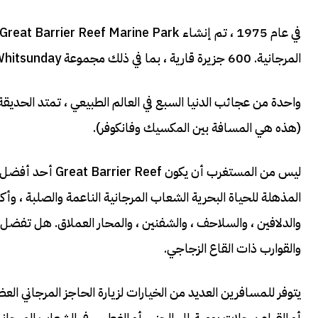
المرجانية. 600 جزيرة قارية ، بما في ذلك مجموعة Whitsunday الجميلة ؛ 300 شعاب مرجانية ؛ وجزر المنغروف الساحلية.
(هذه هي المسافة بين المكسيك وفانكوفر).
ليس من المستغرب أ
والدلافين ، والسلاحف ، والشفنين ، والمحار العملاق. هل تفض
والقوارب ذات القاع الزجاجي.
يتوفر للمسافرين العديد من الخيارات لزيارة الحاجز المرجاني الع
أو القيام برحلات يومية إلى الجزر ، أو الغطس في الشعاب المرجاني