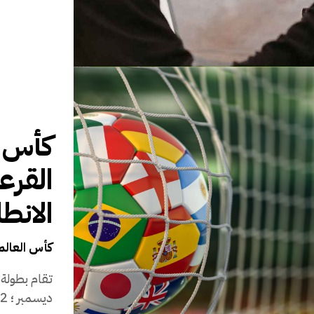
القرع
الانط
كأس العالم قط
ديسمبر ؛ 32 فريقًا يتنافسون في ثماني مجموعات