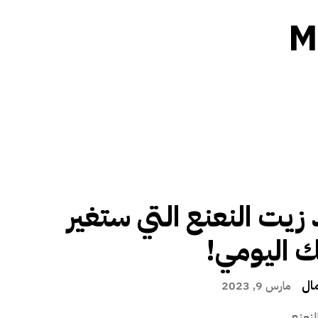
M
 زيت النعنع التي ستغير
ك اليومي!
ال
مارس 9, 2023
لنعنع