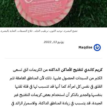
تفتيح البشرة، توحيد اللون، ترطيب الجلد، علاج التصبغات، العناية بالبشرة.
يونيو 13, 2022
Maqdise
كريم كاندي لتفتيح الأماكن الداكنه
من الكريمات التي تسعى
الكثير من السيدات الحصول عليها. ذلك لأن المناطق الغامقة تثير
القلق في نفس كل امرأة. كما أنها قد تتسبب لها في قلة ثقتها
بنفسها.والجدير بالذكر أن استخدام بعض كريمات التفتيح غير
الجيدة، قد يتسبب في زيادة المناطق الداكنة. والاسمرار الزائد في