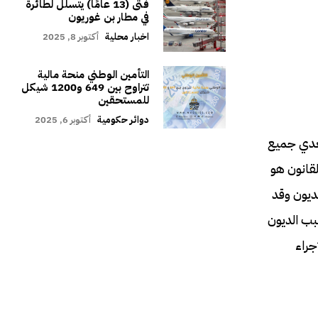
فتى (13 عامًا) يتسلل لطائرة
في مطار بن غوريون
اخبار محلية
أكتوبر 8, 2025
التأمين الوطني منحة مالية
تتراوح بين 649 و1200 شيكل
للمستحقين
دوائر حكومية
أكتوبر 6, 2025
سعدي جميع
قانون هو
 الديون وقد
بب الديون
جراء