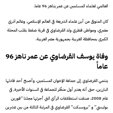
العالمي لعلماء المسلمين عن عمر يناهز 96 عاما.
كان المتوفى من أبرز علماء الشريعة في العالم الإسلامي. وعالم آذري
مصري، ومواطن قطري ولد القرضاوي في قرية صفط بقلب المحلة
الكبرى بمحافظة الغربية بجمهورية مصر العربية.
وفاة يوسف القرضاوي عن عمر ناهز 96
عاماً
ينتمي القرضاوي إلى جماعة الإخوان المسلمين، وأصبح أحد قادتها
البارزين، حتى أنه يعتبر أول منظّر للجماعة في السنوات الأخيرة, في
عام 2008، صنفت استطلاعات الرأي التي أجرتها مجلتا “فورين
بوليسي” و “بروسبكت” القرضاوي في المرتبة الثالثة من بين عشرين