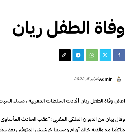
اخبار عالمية
وفاة الطفل ريان
فبراير 5, 2022
Admin
اعلان وفاة الطفل ريان أفادت السلطات المغربية ، مساء السبت ،
وقال بيان من الديوان الملكي المغربي: “عقب الحادث المأساوي
هاتفيا مع والديه خالد أورام ووسيما خرشيش المتوفين بعد سقوط