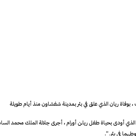
 بوفاة ريان الذي علق في بئر بمدينة شفشاون منذ أيام طويلة
 الذي أودى بحياة طفل رياـن أورام ، أجرى جلالة الملك محمد السا
هما في بئر. “.