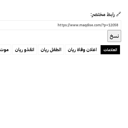
🔗 رابط مختصر:
نسخ
اعلان وفاة ريان
الطفل ريان
انقذو ريان
موت 
العلامات