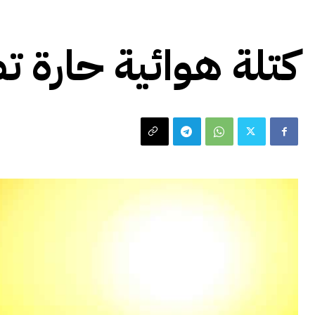
حالة الطقس
كتلة هوائية حارة تض