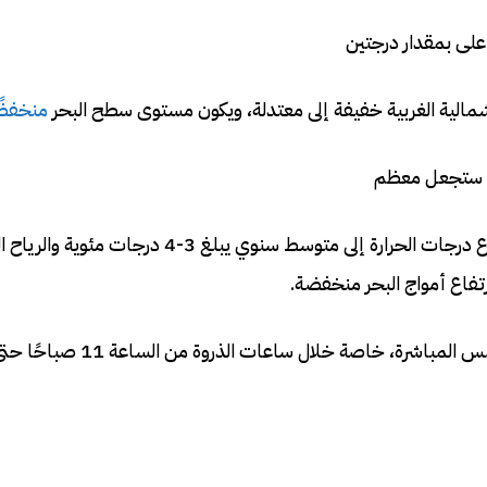
 أعلى بمقدار درجتين
مالية الغربية خفيفة إلى معتدلة، ويكون مستوى سطح البحر
منخفضً
نة ستجعل معظم
المناطق حارة، مع حرارة شديدة في أريحا ووادي الأردن، مع ارتفاع درجات الحرارة إلى متوسط ​​سنوي يبل
رتفاع أمواج البحر منخفضة.