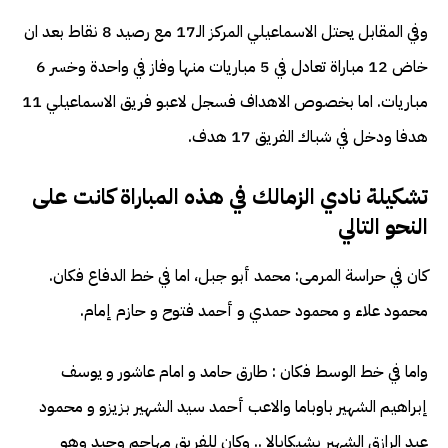
وفي المقابل يحتل الاسماعيلي المركز الـ17 مع رصيد 8 نقاط بعد ان
خاض 12 مباراة تعادل في 5 مباريات منها وفاز في واحدة وخسر 6
مباريات. اما بخصوص الاهداف فسجل لاعبو فريق الاسماعيلي 11
هدفا ودخل في شباك الفريق 17 هدف.
تشكيلة نادي الزمالك في هذه المباراة كانت على
النحو التالي
كان في حراسة المرمى: محمد أبو جبل، اما في خط الدفاع فكان.
محمود علاء و محمود حمدي و أحمد فتوح و حازم إمام.
واما في خط الوسط فكان : طارق حامد و امام عاشور و يوسف
إبراهيم الشهير باوباما والاعب أحمد سيد الشهير بزيزو و محمود
عبد الرازق الشهير بشيكابالا .. وكان للفريق مهاجم وحيد وهو