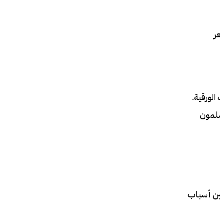
عر
الورقية.
سلمون
بين أسباب