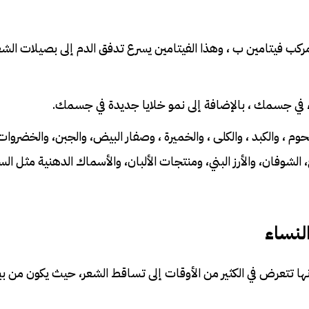
ين H أو فيتامين B7 ، أحد مشتقات مركب فيتامين ب ، وهذا الفيتامين يسرع تدفق الدم إلى بصيلات الش
حوم ، والكبد ، والكلى ، والخميرة ، وصفار البيض، والجبن، والخضروات 
، الشوفان، والأرز البني، ومنتجات الألبان، والأسماك الدهنية مثل ال
لنساء
أنها تتعرض في الكثير من الأوقات إلى تساقط الشعر، حيث يكون من 