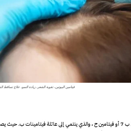
فيتامين البيوتين، تقوية الشعر، زيادة النمو، علاج تساقط 
حقن البيوتين للشعر هي فيتامين لتساقط الشعر يسمى فيتامين ب 7 أو فيتامين ح ، والذي ينتمي إلى عائلة فيتامينات ب.