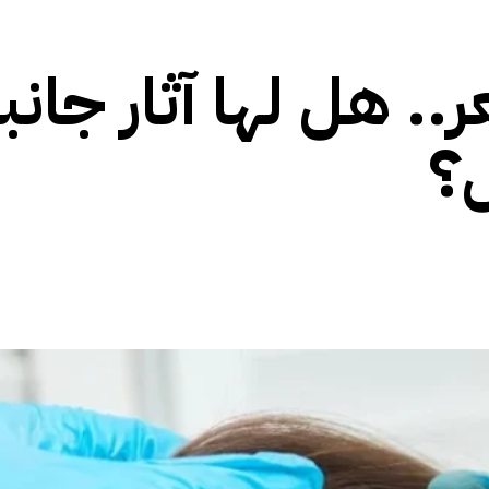
.. هل لها آثار جانب
؟