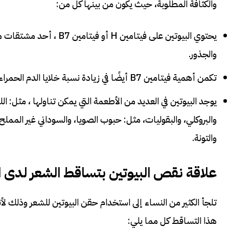
والكثافة المطلوبة، حيث يكون من بينها كل من:
يحتوي البيوتين على فيتام
والجذور.
تكمن أهمية فيتامين B7 أيضًا في زيادة نسبة خلايا الدم الحمراء في جسمك ، بالإضافة إلى نمو خلايا جديدة في جسمك.
يوجد البيوتين في العديد من الأطعمة التي يمكن تناولها ، مثل: الل
والبروكلي، والبقوليات، مثل: حبوب الصويا، والسوداني غير المملح
والتونة.
علاقة نقص البيوتين بتساقط الشعر لدى ا
تلجأ الكثير من النساء إلى استخدام حقن البيوتين للشعر وذلك ل
هذا التساقط كل مما يلي: