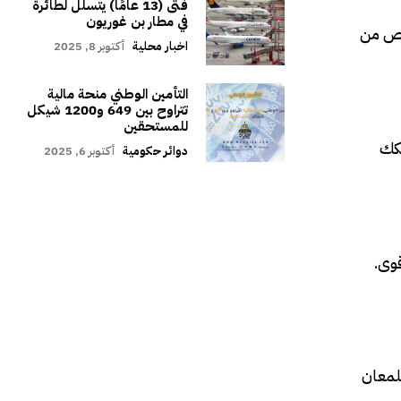
فتى (13 عامًا) يتسلل لطائرة
في مطار بن غوريون
تم التخلص من
اخبار محلية
أكتوبر 8, 2025
التأمين الوطني منحة مالية
تتراوح بين 649 و1200 شيكل
للمستحقين
فكك
دوائر حكومية
أكتوبر 6, 2025
وى.
لمعان