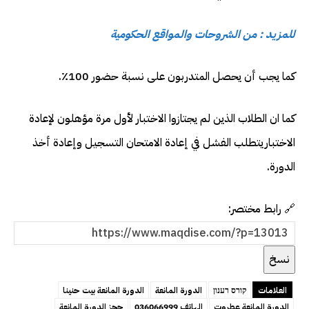
للمزيد : من الشروحات والمواقع الحكومية
كما يجب أن يحصل المتدربون على نسبة حضور 100٪.
كما ان الطلاب الذين لم يجتازوا الاختبار لأول مرة مؤهلون لإعادة
الاختباريتطلب الفشل في إعادة الامتحان التسجيل وإعادة أخذ
الدورة.
🔗 رابط مختصر:
نسخ
العلامات
קורס רענון
الدورة المانعة
الدورة المانعة بيت حنينا
الدورة المانعة عطروت
الهاتف 036066999
حجز الدورة المانعة