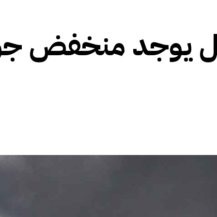
هل يوجد منخفض ج