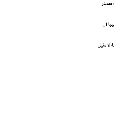
ه مصدر
يها أن
 لا مثيل