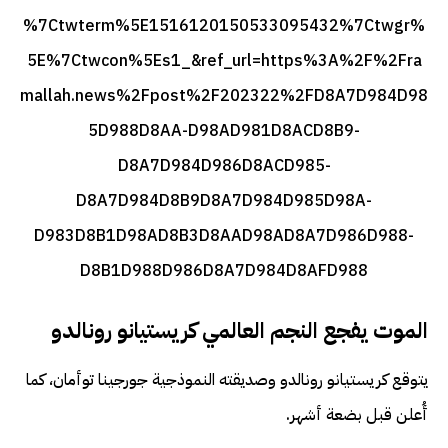
%7Ctwterm%5E1516120150533095432%7Ctwgr%
5E%7Ctwcon%5Es1_&ref_url=https%3A%2F%2Fra
mallah.news%2Fpost%2F202322%2FD8A7D984D98
5D988D8AA-D98AD981D8ACD8B9-
D8A7D984D986D8ACD985-
D8A7D984D8B9D8A7D984D985D98A-
D983D8B1D98AD8B3D8AAD98AD8A7D986D988-
D8B1D988D986D8A7D984D8AFD988
الموت يفجع النجم العالمي كريستيانو رونالدو
يتوقع كريستيانو رونالدو وصديقته النموذجية جورجينا توأمان، كما
أُعلن قبل بضعة أشهر.