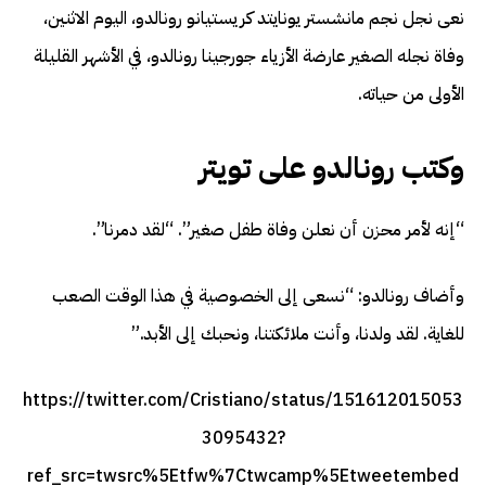
نعى نجل نجم مانشستر يونايتد كريستيانو رونالدو، اليوم الاثنين،
وفاة نجله الصغير عارضة الأزياء جورجينا رونالدو، في الأشهر القليلة
الأولى من حياته.
وكتب رونالدو على تويتر
“إنه لأمر محزن أن نعلن وفاة طفل صغير”. “لقد دمرنا”.
وأضاف رونالدو: “نسعى إلى الخصوصية في هذا الوقت الصعب
للغاية. لقد ولدنا، وأنت ملائكتنا، ونحبك إلى الأبد.”
https://twitter.com/Cristiano/status/151612015053
3095432?
ref_src=twsrc%5Etfw%7Ctwcamp%5Etweetembed