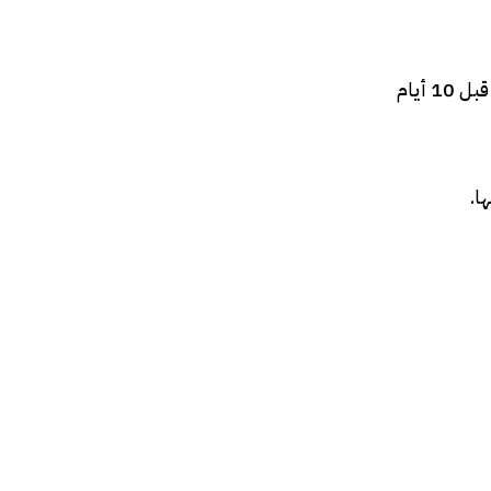
ثم سيُسمح لحاملي بطاقة Haya Fancard لكأس العالم 2022 الصادرة عن الدولة المضيفة قطر بدخول المملكة العربية السعودية قبل 10 أيام
ا.