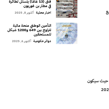
فتى (13 عامًا) يتسلل لطائرة
في مطار بن غوريون
 جميع
اخبار محلية
أكتوبر 8, 2025
التأمين الوطني منحة مالية
تتراوح بين 649 و1200 شيكل
للمستحقين
دوائر حكومية
أكتوبر 6, 2025
فمبر إلى 23 ديسمبر، سنكون في قطر، حيث سيكون