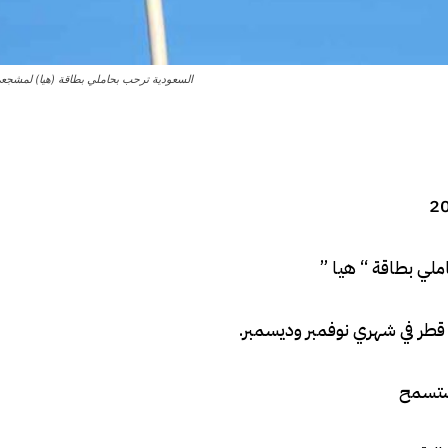
السعودية ترحب بحاملي بطاقة (هيا) لمشجعي كأ
ملي بطاقة “ هيا ”
 ستسمح