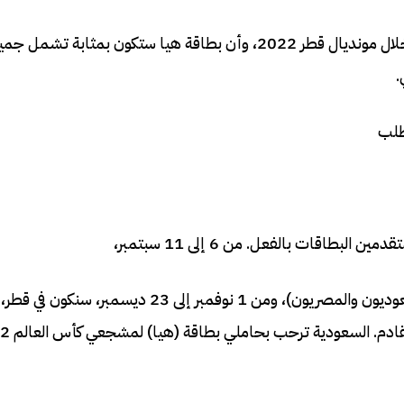
هيا تمثل البوابة الوحيدة للجماهير الراغبين في دخول دولة قطر خلال مونديال قطر 2022، وأن بطاقة هيا ستكون بمثابة تشمل
.
لطلب
قات بالفعل. من 6 إلى 11 سبتمبر،
كما سنحضر مباراة كأس السوبر لوسيل (حيث يلتقي البطلان السعوديون والمصريون)، ومن 1 نو