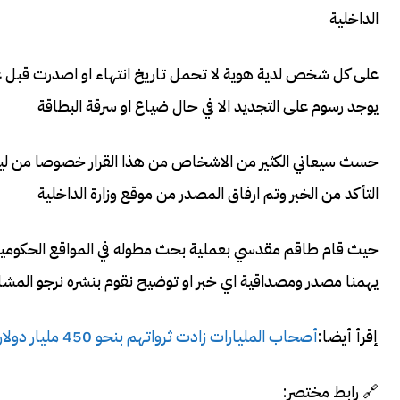
الداخلية
يوجد رسوم على التجديد الا في حال ضياع او سرقة البطاقة
حسث سيعاني الكثير من الاشخاص من هذا القرار خصوصا من ليس 
التأكد من الخبر وتم ارفاق المصدر من موقع وزارة الداخلية
حيث قام طاقم مقدسي بعملية بحث مطوله في المواقع الحكومية ق
يهمنا مصدر ومصداقية اي خبر او توضيح نقوم بنشره نرجو المشا
إقرأ أيضا:
أصحاب المليارات زادت ثرواتهم بنحو 450 مليار دولار منذ بداية كورونا
🔗 رابط مختصر: